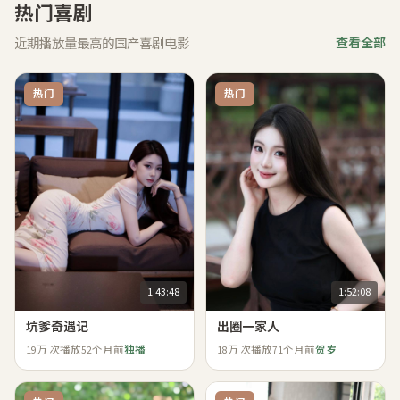
热门喜剧
近期播放量最高的国产喜剧电影
查看全部
热门
热门
1:43:48
1:52:08
坑爹奇遇记
出圈一家人
19万
次播放
52个月前
独播
18万
次播放
71个月前
贺岁