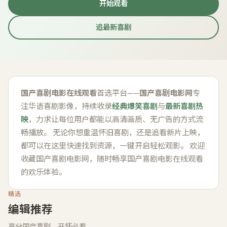
开始观看
追最新喜剧
关于国产喜剧电影网
国产喜剧电影在线观看
首选平台——
国产喜剧电影网
专
注华语喜剧影像，持续收录
经典爆笑喜剧
与
最新喜剧热
映
，力求让每位用户都能以高清画质、无广告的方式流
畅播放。 无论你想重温怀旧喜剧，还是追看新片上映，
都可以在这里快速找到资源，一键开启轻松观影。 欢迎
收藏
国产喜剧电影网
，随时畅享
国产喜剧电影在线观看
的欢乐体验。
精选
编辑推荐
高分国产喜剧，开怀必看