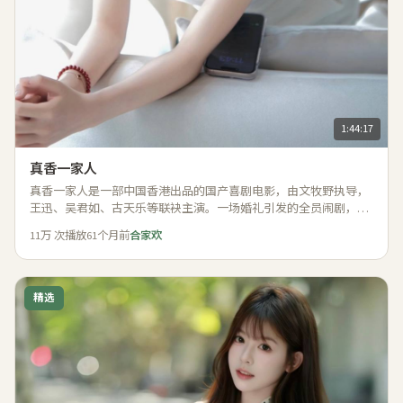
1:44:17
真香一家人
真香一家人是一部中国香港出品的国产喜剧电影，由文牧野执导，
王迅、吴君如、古天乐等联袂主演。一场婚礼引发的全员闹剧，亲
戚朋友的神操作让人捧腹又暖心。 影片于2021年登陆内地院线，轻
11万
次播放
61个月前
合家欢
松幽默又贴近生活，适合国产喜剧电影在线观看时合家观赏。
精选