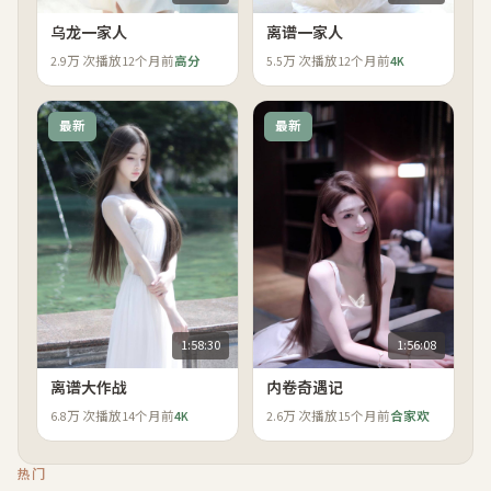
乌龙一家人
离谱一家人
2.9万
次播放
12个月前
高分
5.5万
次播放
12个月前
4K
最新
最新
1:58:30
1:56:08
离谱大作战
内卷奇遇记
6.8万
次播放
14个月前
4K
2.6万
次播放
15个月前
合家欢
热门