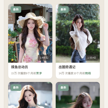
最新
最新
1:49:12
1:50:42
摸鱼总动员
出圈奇遇记
15万
次播放
8个月前
贺岁
14万
次播放
10个月前
院线
最新
最新