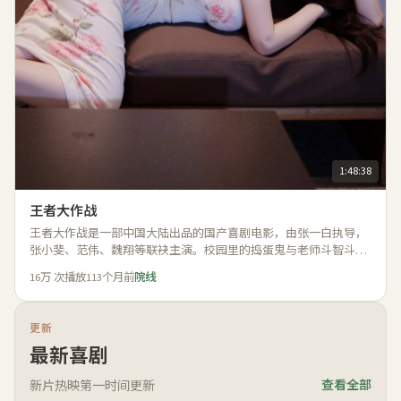
1:48:38
王者大作战
王者大作战是一部中国大陆出品的国产喜剧电影，由张一白执导，
张小斐、范伟、魏翔等联袂主演。校园里的捣蛋鬼与老师斗智斗
勇，青春热血里藏着最纯粹的感动。 影片于2017年登陆内地院线，
16万
次播放
113个月前
院线
轻松幽默又贴近生活，适合国产喜剧电影在线观看时合家观赏。
更新
最新喜剧
新片热映第一时间更新
查看全部