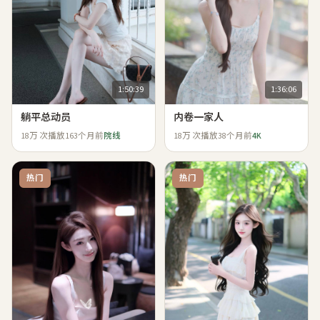
1:50:39
1:36:06
躺平总动员
内卷一家人
18万
次播放
163个月前
院线
18万
次播放
38个月前
4K
热门
热门