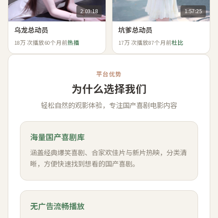
2:03:18
1:57:25
乌龙总动员
坑爹总动员
18万
次播放
60个月前
热播
17万
次播放
87个月前
杜比
平台优势
为什么选择我们
轻松自然的观影体验，专注国产喜剧电影内容
海量国产喜剧库
涵盖经典爆笑喜剧、合家欢佳片与新片热映，分类清
晰，方便快速找到想看的国产喜剧。
无广告流畅播放