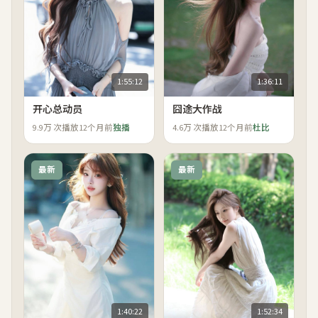
1:55:12
1:36:11
开心总动员
囧途大作战
9.9万
次播放
12个月前
独播
4.6万
次播放
12个月前
杜比
最新
最新
1:40:22
1:52:34