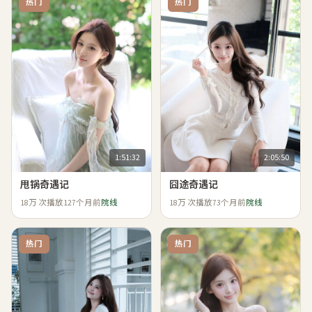
热门
热门
1:51:32
2:05:50
甩锅奇遇记
囧途奇遇记
18万
次播放
127个月前
院线
18万
次播放
73个月前
院线
热门
热门